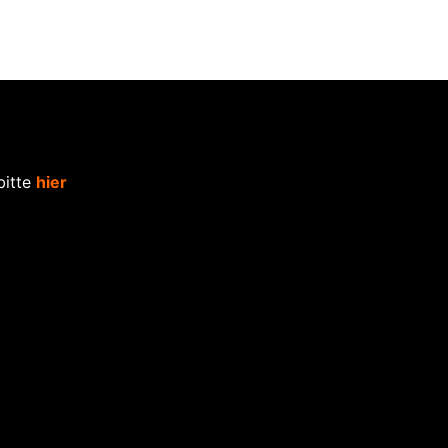
h
Unsere Leistungen
News
Kontakt
bitte
hier