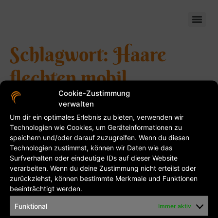
flinkeschere-mobil
Schlagwort:
Haare
flechten mobil
Cookie-Zustimmung
Kontakt
verwalten
Um dir ein optimales Erlebnis zu bieten, verwenden wir
Technologien wie Cookies, um Geräteinformationen zu
Friseurmeisterin Daniela Wieczorek ( Inhaberin )Phone:
speichern und/oder darauf zuzugreifen. Wenn du diesen
03493 510 397Mobil: 0177 808 428 6Uferstraße
Technologien zustimmst, können wir Daten wie das
18d06774 Muldestausee OT Friedersdorf Sie möchten
Surfverhalten oder eindeutige IDs auf dieser Website
einen Termin vereinbaren? Dann bitte hier
verarbeiten. Wenn du deine Zustimmung nicht erteilst oder
zurückziehst, können bestimmte Merkmale und Funktionen
beeinträchtigt werden.
Kontakt
Impressum
Datenschutzerklärung
Funktional
Immer aktiv
Cookie-Richtlinie (EU)
AGB’s