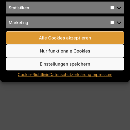
€ Wimpern […]
Statistiken
Kontakt
Impressum
Datenschutzerklärung
Marketing
Cookie-Richtlinie (EU)
AGB’s
Alle Rechte vorbehalten
Alle Cookies akzeptieren
Nur funktionale Cookies
Einstellungen speichern
Cookie-Richtlinie
Datenschutzerklärung
Impressum