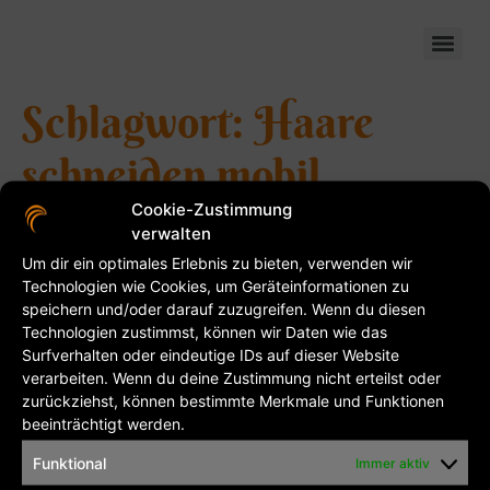
flinkeschere-mobil
Schlagwort:
Haare
schneiden mobil
Cookie-Zustimmung
Unsere Leistungen und
verwalten
Um dir ein optimales Erlebnis zu bieten, verwenden wir
Preise
Technologien wie Cookies, um Geräteinformationen zu
speichern und/oder darauf zuzugreifen. Wenn du diesen
Unsere Leistungen und Preise Friseur: Kinderfrisur ( bis
Technologien zustimmst, können wir Daten wie das
Surfverhalten oder eindeutige IDs auf dieser Website
12 Jahre ) 5€ – 8€ Herren trocken 7,50€ Herren nass
verarbeiten. Wenn du deine Zustimmung nicht erteilst oder
10,50€ Damenfrisur kurz ab 22,50€ Damenfrisur lang
zurückziehst, können bestimmte Merkmale und Funktionen
ab 26,50€ Färben kurz ab 22,50€ Färben lang ab
beeinträchtigt werden.
27,50€ Foliensträhnen ab 5€ – 20€ je nach Aufwand
Dauerwelle ab 25€ Augenbrauen Färben / Zupfen je 1,60
Funktional
Immer aktiv