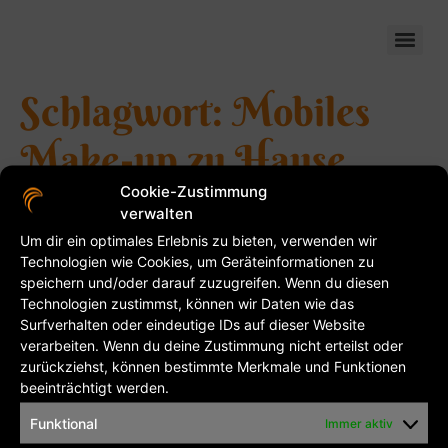
flinkeschere-mobil
Schlagwort:
Mobiles
Make-up zu Hause
Cookie-Zustimmung
Kontakt
verwalten
Um dir ein optimales Erlebnis zu bieten, verwenden wir
Technologien wie Cookies, um Geräteinformationen zu
Friseurmeisterin Daniela Wieczorek ( Inhaberin )Phone:
speichern und/oder darauf zuzugreifen. Wenn du diesen
03493 510 397Mobil: 0177 808 428 6Uferstraße
Technologien zustimmst, können wir Daten wie das
18d06774 Muldestausee OT Friedersdorf Sie möchten
Surfverhalten oder eindeutige IDs auf dieser Website
einen Termin vereinbaren? Dann bitte hier
verarbeiten. Wenn du deine Zustimmung nicht erteilst oder
zurückziehst, können bestimmte Merkmale und Funktionen
beeinträchtigt werden.
Kontakt
Impressum
Datenschutzerklärung
Funktional
Immer aktiv
Cookie-Richtlinie (EU)
AGB’s