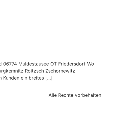
h
Unsere Leistungen
News
Kontakt
8d 06774 Muldestausee OT Friedersdorf Wo
Burgkemnitz Roitzsch Zschornewitz
 Kunden ein breites […]
s
Alle Rechte vorbehalten