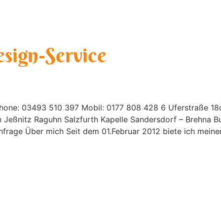
l
Home
Über mic
sign-Service
 Phone: 03493 510 397 Mobil: 0177 808 428 6 Uferstraße 1
 Jeßnitz Raguhn Salzfurth Kapelle Sandersdorf – Brehna 
frage Über mich Seit dem 01.Februar 2012 biete ich meinen
Datenschutzerklärung
Cookie-Richtlinie (EU)
AGB’