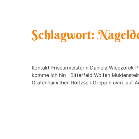
flinkeschere-mobi
Schlagwort:
Nagelde
Home
Kontakt Friseurmeisterin Daniela Wieczorek
komme ich hin Bitterfeld Wolfen Muldenstein
Gräfenhainichen Roitzsch Greppin uvm. auf An
Kontakt
Impressum